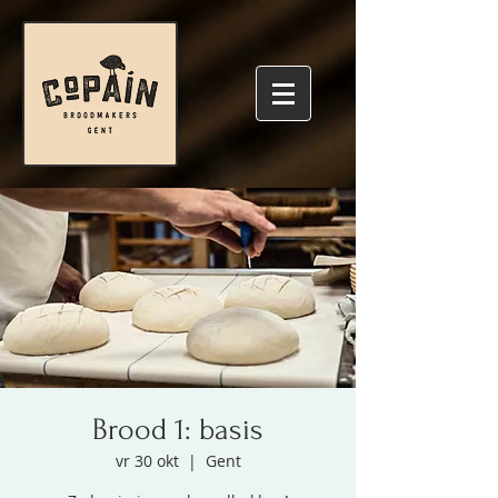
Brood 1: basis
vr 30 okt
  |  
Gent