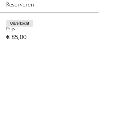
Reserveren
Uitverkocht
Prijs
€ 85,00
F. Lousbergskaai 33
9000 Gent