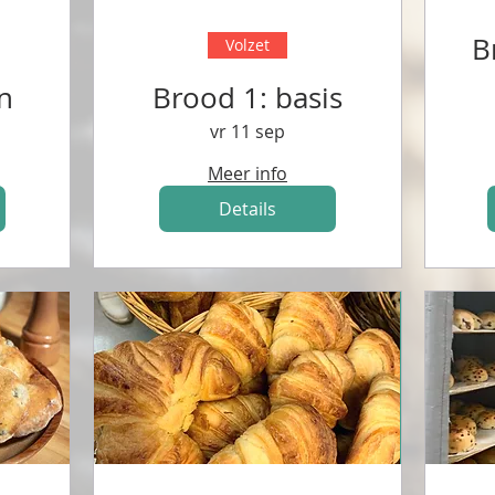
B
Volzet
n
Brood 1: basis
vr 11 sep
Meer info
Details