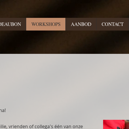
DEAUBON
WORKSHOPS
AANBOD
CONTACT
s
na!
ilie, vrienden of collega's één van onze