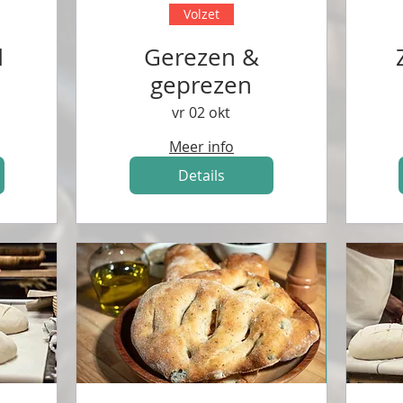
Volzet
d
Gerezen &
geprezen
vr 02 okt
Meer info
Details