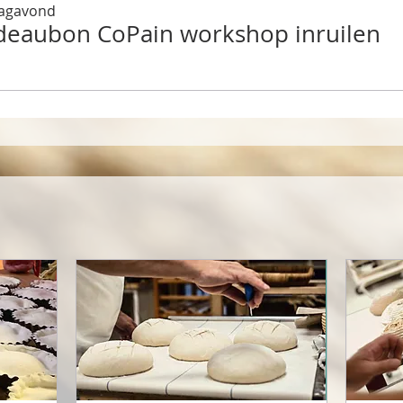
dagavond
deaubon CoPain workshop inruilen