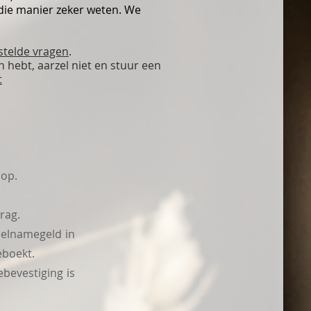
p die manier zeker weten. We
stelde vragen
.
n hebt, aarzel niet en stuur een
t
oop.
rag.
eelnamegeld in
eboekt.
bevestiging is