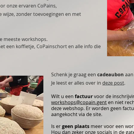
oor onze ervaren CoPains,
e wijze, zonder toevoegingen en met
 de meeste workshops.
 een koffietje, CoPainschort en alle info die
Schenk je graag een
cadeaubon
aan
Je leest er alles over in
deze post
.
Wilt u een
factuur
voor de inschrijvi
workshops@copain.gent
en niet rech
deze webshop. Er worden geen fact
aangekocht via de site.
Is er
geen plaats
meer voor een wor
Hou dan zeker onze socials in de gat