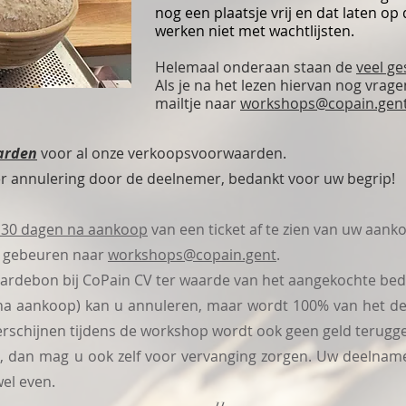
nog een plaatsje vrij en dat laten o
werken niet met wachtlijsten.
Helemaal onderaan staan de
veel ge
Als je na het lezen hiervan nog vrage
mailtje naar
workshops@copain.gen
arden
voor al onze verkoopsvoorwaarden.
ver annulering door de deelnemer, bedankt voor uw begrip!
 30 dagen na aankoop
van een ticket af te zien van uw aank
te gebeuren naar
workshops@copain.gent
.
waardebon bij CoPain CV ter waarde van het aangekochte bed
na aankoop) kan u annuleren, maar wordt 100% van het d
 verschijnen tijdens de workshop wordt ook geen geld terugg
 dan mag u ook zelf voor vervanging zorgen. Uw deelname
el even.