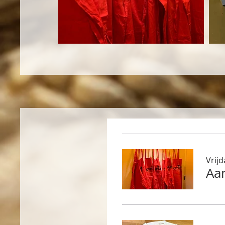
Vrij
Aa