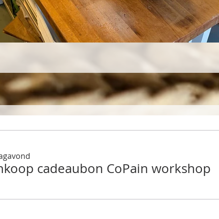
dagavond
nkoop cadeaubon CoPain workshop