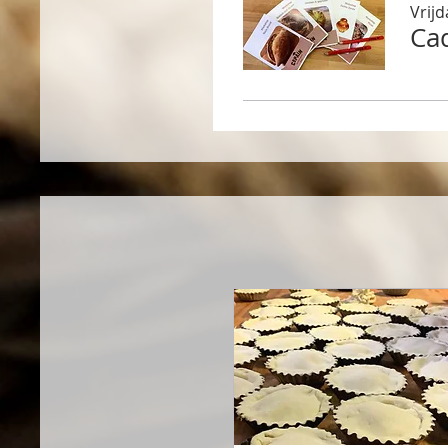
Vrij
Ca