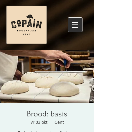
Brood: basis
vr 03 okt
  |  
Gent