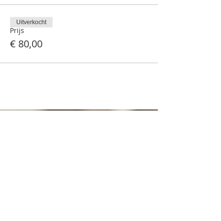
Uitverkocht
Prijs
€ 80,00
F. Lousbergskaai 33
9000 Gent
Ma - Za
8:00 - 18:00