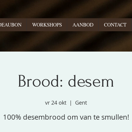
DEAUBON
WORKSHOPS
AANBOD
CONTACT
Brood: desem
vr 24 okt
  |  
Gent
100% desembrood om van te smullen!