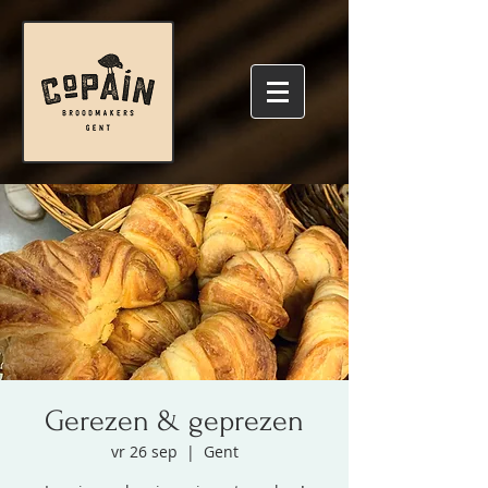
Gerezen & geprezen
vr 26 sep
  |  
Gent