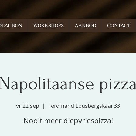
DEAUBON
WORKSHOPS
AANBOD
CONTACT
Napolitaanse pizz
vr 22 sep
  |  
Ferdinand Lousbergskaai 33
Nooit meer diepvriespizza!