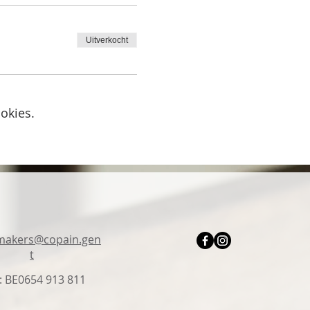
Uitverkocht
okies.
makers@copain.gen
t
 BE0654 913 811