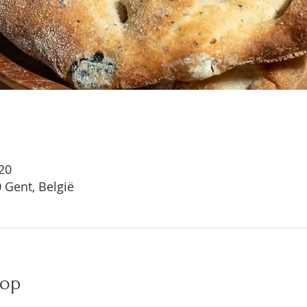
:20
 Gent, België
hop